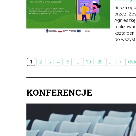
Rusza ogó
przez Zes
Agnieszkę 
realizowan
kształceni
do wszystk
1
2
3
4
5
...
10
20
...
»
Ost
KONFERENCJE