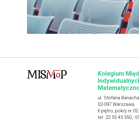
Kolegium Mię
Indywidualnyc
Matematyczno
ul. Stefana Banacha
02-097 Warszawa,
II piętro, pokój nr 02
tel. 22 55 43 550, -5