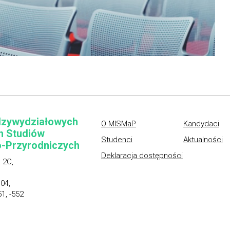
dzywydziałowych
O MISMaP
Kandydaci
h Studiów
Studenci
Aktualności
-Przyrodniczych
Deklaracja dostępności
 2C,
.04,
51, -552