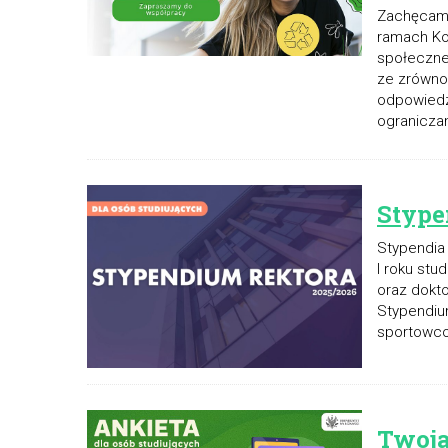
Zachęcamy 
ramach Ko
społeczne
ze zrówno
odpowiedz
ogranicza
Stype
Stypendia
I roku stu
oraz dokto
Stypendiu
sportowcom
Twoja