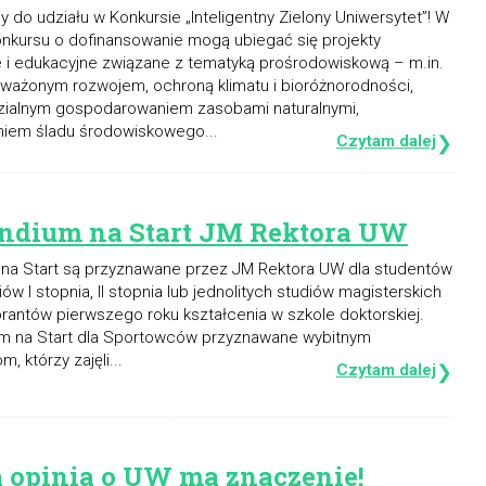
do udziału w Konkursie „Inteligentny Zielony Uniwersytet”! W
nkursu o dofinansowanie mogą ubiegać się projekty
 i edukacyjne związane z tematyką prośrodowiskową – m.in.
ważonym rozwojem, ochroną klimatu i bioróżnorodności,
ialnym gospodarowaniem zasobami naturalnymi,
niem śladu środowiskowego...
Czytam dalej
❯
ndium na Start JM Rektora UW
 na Start są przyznawane przez JM Rektora UW dla studentów
diów I stopnia, II stopnia lub jednolitych studiów magisterskich
rantów pierwszego roku kształcenia w szkole doktorskiej.
m na Start dla Sportowców przyznawane wybitnym
, którzy zajęli...
Czytam dalej
❯
 opinia o UW ma znaczenie!