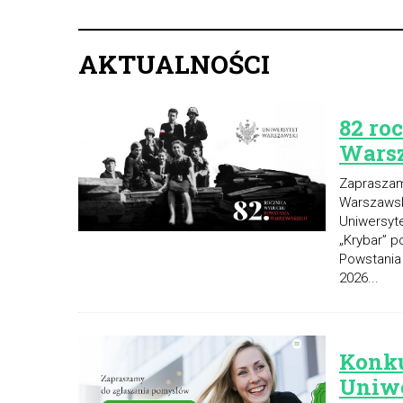
AKTUALNOŚCI
82 ro
Wars
Zapraszam
Warszawsk
Uniwersyt
„Krybar” 
Powstania
2026...
Konku
Uniwe